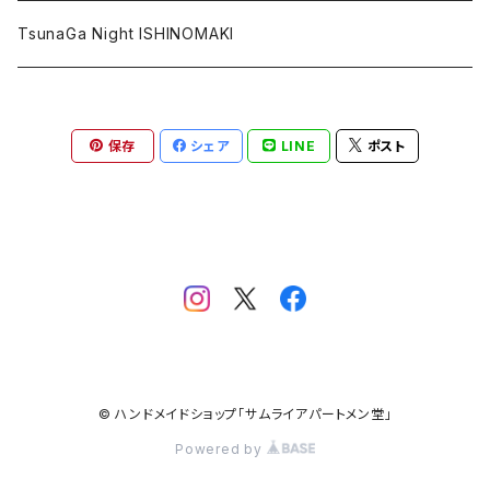
ポストカード
復興北陸
TsunaGa Night ISHINOMAKI
その他
PRAY FOR TONGA
保存
シェア
LINE
ポスト
台湾加油
PRAY FOR TURKEY
© ハンドメイドショップ「サムライアパートメン堂」
Powered by