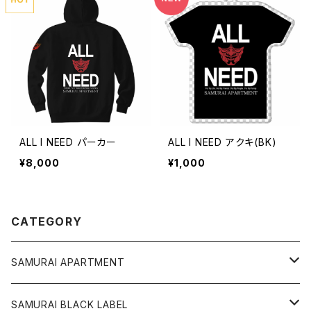
ALL I NEED パーカー
ALL I NEED アクキ(BK)
¥8,000
¥1,000
CATEGORY
SAMURAI APARTMENT
CD,DVD,DLカード
SAMURAI BLACK LABEL