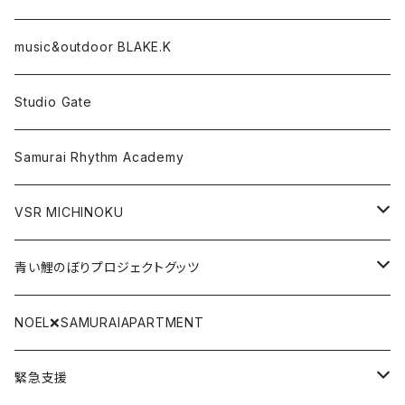
Tシャツ
パーカー
music&outdoor BLAKE.K
スマフォケース
Tシャツ
Studio Gate
Gate関連グッツ
アクリルキーホルダー
Samurai Rhythm Academy
前掛け
VSR MICHINOKU
タオル
DVD
青い鯉のぼりプロジェクトグッツ
リストバンド
CD
青い鯉のぼり手拭い
NOEL❌SAMURAIAPARTMENT
SAMURAI BLACK LABEL
DLカード
青い鯉のぼりTシャツ
緊急支援