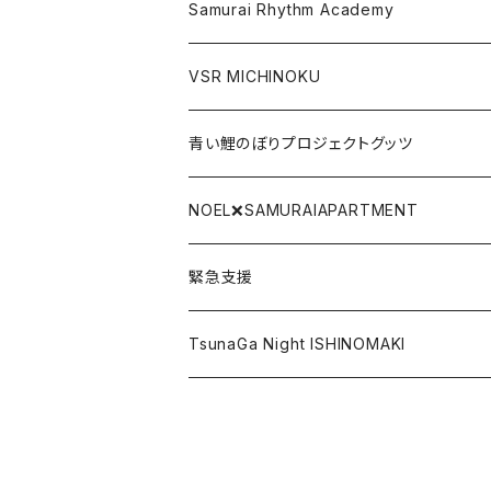
Gate関連グッツ
アクリルキーホルダー
Samurai Rhythm Academy
前掛け
VSR MICHINOKU
タオル
DVD
青い鯉のぼりプロジェクトグッツ
リストバンド
CD
青い鯉のぼり手拭い
NOEL❌SAMURAIAPARTMENT
SAMURAI BLACK LABEL
DLカード
青い鯉のぼりTシャツ
緊急支援
ポストカード
復興北陸
TsunaGa Night ISHINOMAKI
その他
PRAY FOR TONGA
台湾加油