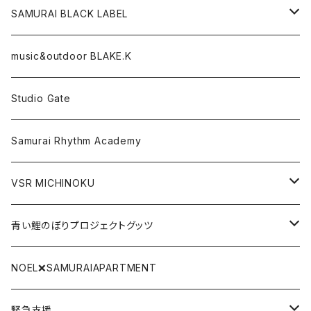
CD,DVD,DLカード
SAMURAI BLACK LABEL
Tシャツ
パーカー
music&outdoor BLAKE.K
スマフォケース
Tシャツ
Studio Gate
Gate関連グッツ
アクリルキーホルダー
Samurai Rhythm Academy
前掛け
VSR MICHINOKU
タオル
DVD
青い鯉のぼりプロジェクトグッツ
リストバンド
CD
青い鯉のぼり手拭い
NOEL❌SAMURAIAPARTMENT
SAMURAI BLACK LABEL
DLカード
青い鯉のぼりTシャツ
緊急支援