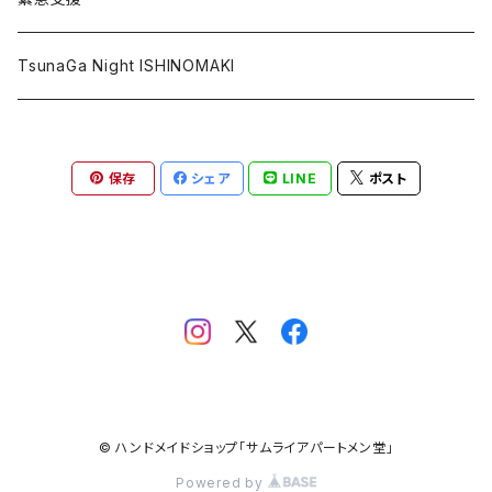
ポストカード
復興北陸
TsunaGa Night ISHINOMAKI
その他
PRAY FOR TONGA
保存
シェア
LINE
ポスト
台湾加油
PRAY FOR TURKEY
© ハンドメイドショップ「サムライアパートメン堂」
Powered by