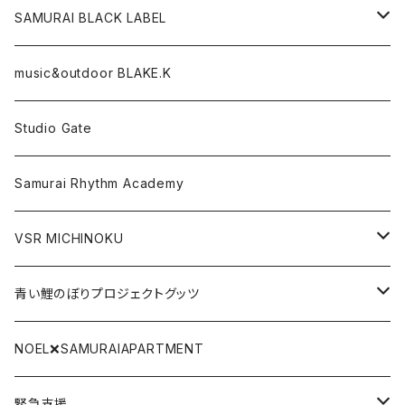
CD,DVD,DLカード
SAMURAI BLACK LABEL
Tシャツ
パーカー
music&outdoor BLAKE.K
スマフォケース
Tシャツ
Studio Gate
Gate関連グッツ
アクリルキーホルダー
Samurai Rhythm Academy
前掛け
VSR MICHINOKU
タオル
DVD
青い鯉のぼりプロジェクトグッツ
リストバンド
CD
青い鯉のぼり手拭い
NOEL❌SAMURAIAPARTMENT
SAMURAI BLACK LABEL
DLカード
青い鯉のぼりTシャツ
緊急支援