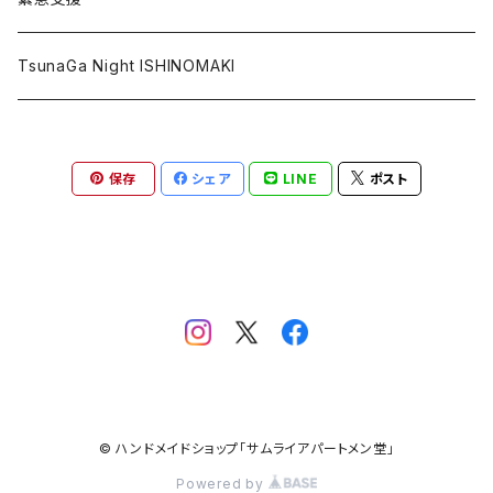
ポストカード
復興北陸
TsunaGa Night ISHINOMAKI
その他
PRAY FOR TONGA
保存
シェア
LINE
ポスト
台湾加油
PRAY FOR TURKEY
© ハンドメイドショップ「サムライアパートメン堂」
Powered by