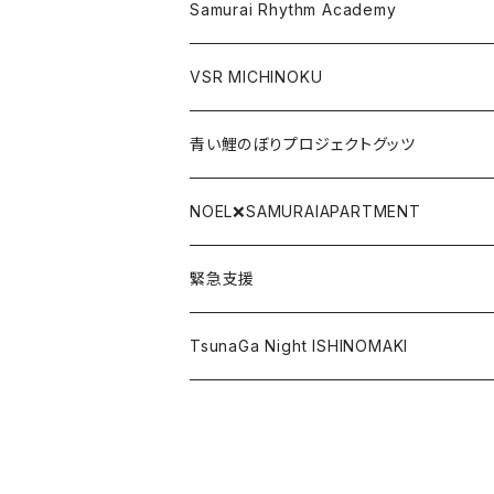
Gate関連グッツ
アクリルキーホルダー
Samurai Rhythm Academy
前掛け
VSR MICHINOKU
タオル
DVD
青い鯉のぼりプロジェクトグッツ
リストバンド
CD
青い鯉のぼり手拭い
NOEL❌SAMURAIAPARTMENT
SAMURAI BLACK LABEL
DLカード
青い鯉のぼりTシャツ
緊急支援
ポストカード
復興北陸
TsunaGa Night ISHINOMAKI
その他
PRAY FOR TONGA
台湾加油