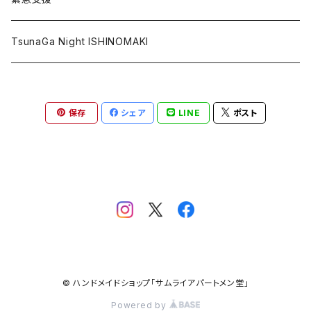
ポストカード
復興北陸
TsunaGa Night ISHINOMAKI
その他
PRAY FOR TONGA
保存
シェア
LINE
ポスト
台湾加油
PRAY FOR TURKEY
© ハンドメイドショップ「サムライアパートメン堂」
Powered by