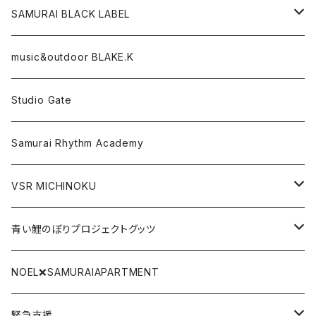
CD,DVD,DLカード
SAMURAI BLACK LABEL
Tシャツ
パーカー
music&outdoor BLAKE.K
スマフォケース
Tシャツ
Studio Gate
Gate関連グッツ
アクリルキーホルダー
Samurai Rhythm Academy
前掛け
VSR MICHINOKU
タオル
DVD
青い鯉のぼりプロジェクトグッツ
リストバンド
CD
青い鯉のぼり手拭い
NOEL❌SAMURAIAPARTMENT
SAMURAI BLACK LABEL
DLカード
青い鯉のぼりTシャツ
緊急支援