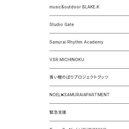
Tシャツ
パーカー
music&outdoor BLAKE.K
スマフォケース
Tシャツ
Studio Gate
Gate関連グッツ
アクリルキーホルダー
Samurai Rhythm Academy
前掛け
VSR MICHINOKU
タオル
DVD
青い鯉のぼりプロジェクトグッツ
リストバンド
CD
青い鯉のぼり手拭い
NOEL❌SAMURAIAPARTMENT
SAMURAI BLACK LABEL
DLカード
青い鯉のぼりTシャツ
緊急支援