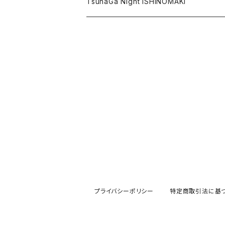
ポストカード
復興北陸
TsunaGa Night ISHINOMAKI
その他
PRAY FOR TONGA
台湾加油
PRAY FOR TURKEY
プライバシーポリシー
特定商取引法に基