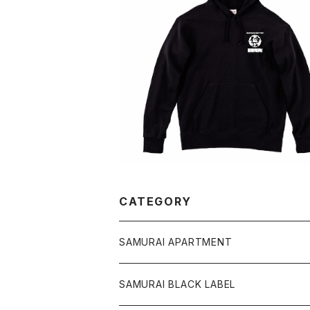
SAMURAI BLACK LABEL パーカ
¥7,500
CATEGORY
SAMURAI APARTMENT
CD,DVD,DLカード
SAMURAI BLACK LABEL