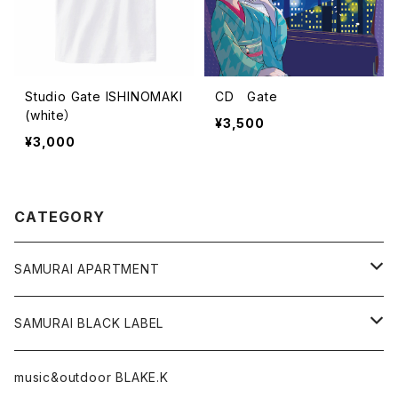
Studio Gate ISHINOMAKI
CD Gate
(white）
¥3,500
¥3,000
CATEGORY
SAMURAI APARTMENT
CD,DVD,DLカード
SAMURAI BLACK LABEL
Tシャツ
パーカー
music&outdoor BLAKE.K