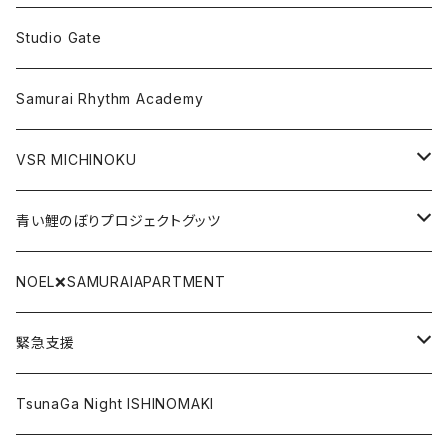
スマフォケース
Tシャツ
Studio Gate
Gate関連グッツ
アクリルキーホルダー
Samurai Rhythm Academy
前掛け
VSR MICHINOKU
タオル
DVD
青い鯉のぼりプロジェクトグッツ
リストバンド
CD
青い鯉のぼり手拭い
NOEL❌SAMURAIAPARTMENT
SAMURAI BLACK LABEL
DLカード
青い鯉のぼりTシャツ
緊急支援
ポストカード
復興北陸
TsunaGa Night ISHINOMAKI