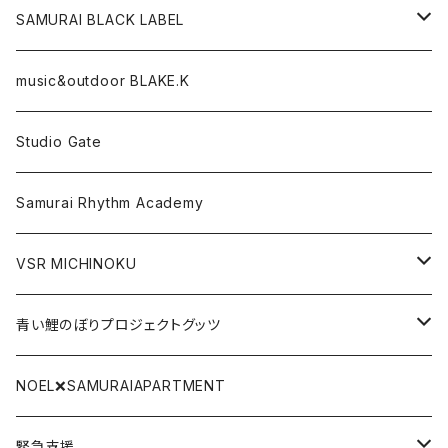
CD,DVD,DLカード
SAMURAI BLACK LABEL
Tシャツ
パーカー
music&outdoor BLAKE.K
スマフォケース
Tシャツ
Studio Gate
Gate関連グッツ
アクリルキーホルダー
Samurai Rhythm Academy
前掛け
VSR MICHINOKU
タオル
DVD
青い鯉のぼりプロジェクトグッツ
リストバンド
CD
青い鯉のぼり手拭い
NOEL❌SAMURAIAPARTMENT
SAMURAI BLACK LABEL
DLカード
青い鯉のぼりTシャツ
緊急支援