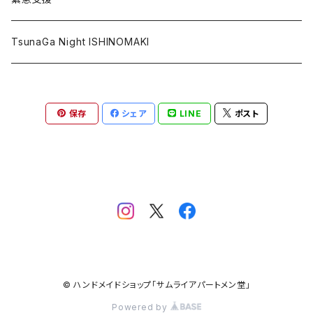
ポストカード
復興北陸
TsunaGa Night ISHINOMAKI
その他
PRAY FOR TONGA
保存
シェア
LINE
ポスト
台湾加油
PRAY FOR TURKEY
© ハンドメイドショップ「サムライアパートメン堂」
Powered by