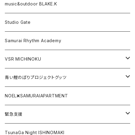
Tシャツ
パーカー
music&outdoor BLAKE.K
スマフォケース
Tシャツ
Studio Gate
Gate関連グッツ
アクリルキーホルダー
Samurai Rhythm Academy
前掛け
VSR MICHINOKU
タオル
DVD
青い鯉のぼりプロジェクトグッツ
リストバンド
CD
青い鯉のぼり手拭い
NOEL❌SAMURAIAPARTMENT
SAMURAI BLACK LABEL
DLカード
青い鯉のぼりTシャツ
緊急支援
ポストカード
復興北陸
TsunaGa Night ISHINOMAKI