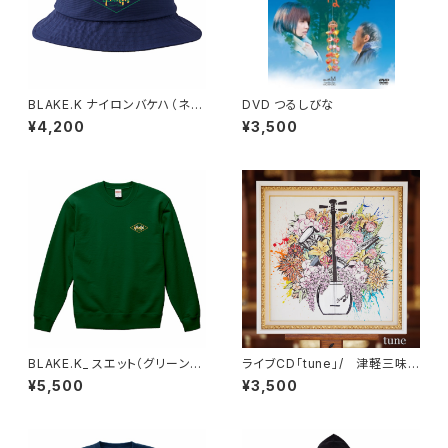
BLAKE.K ナイロンバケハ（ネイ
DVD つるしびな
ビー）
¥4,200
¥3,500
BLAKE.K_ スエット（グリーン）X
ライブCD「tune」/ 津軽三味
L
線姉妹ユニット「まゆかり」
¥5,500
¥3,500