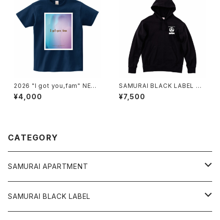
2026 "I got you,fam" NEW
SAMURAI BLACK LABEL パ
VISUAL T（metro blue）
ーカー
¥4,000
¥7,500
CATEGORY
SAMURAI APARTMENT
CD,DVD,DLカード
SAMURAI BLACK LABEL