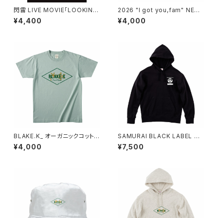
閃雷 LIVE MOVIE「LOOKING
2026 "I got you,fam" NEW
BACK」2015/12/6 美里町文化
VISUAL T（light purple）
¥4,400
¥4,000
会館
BLAKE.K_ オーガニックコットン
SAMURAI BLACK LABEL パ
T（シャロウグリーン）XL
ーカー
¥4,000
¥7,500