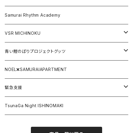
Gate関連グッツ
アクリルキーホルダー
Samurai Rhythm Academy
前掛け
VSR MICHINOKU
タオル
DVD
青い鯉のぼりプロジェクトグッツ
リストバンド
CD
青い鯉のぼり手拭い
NOEL❌SAMURAIAPARTMENT
SAMURAI BLACK LABEL
DLカード
青い鯉のぼりTシャツ
緊急支援
ポストカード
復興北陸
TsunaGa Night ISHINOMAKI
その他
PRAY FOR TONGA