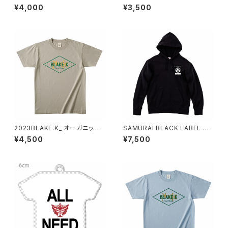
イト）
¥4,000
¥3,500
2023BLAKE.K_ オーガニック
SAMURAI BLACK LABEL パ
コットンT（ミルキーグレー）XXL
ーカー
¥4,500
¥7,500