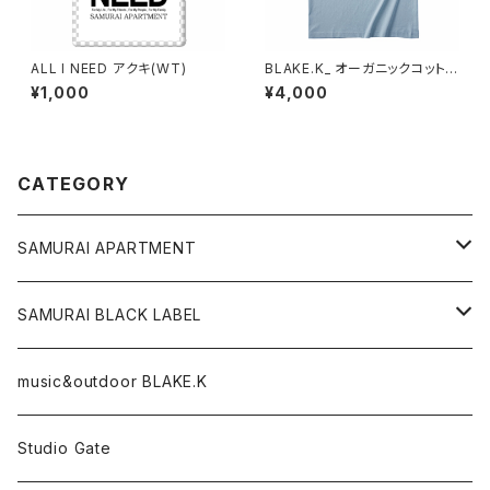
ALL I NEED アクキ(WT)
BLAKE.K_ オーガニックコットン
T（アシッドブルー）XL
¥1,000
¥4,000
CATEGORY
SAMURAI APARTMENT
CD,DVD,DLカード
SAMURAI BLACK LABEL
Tシャツ
パーカー
music&outdoor BLAKE.K
スマフォケース
Tシャツ
Studio Gate