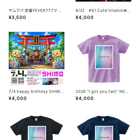
サムアパ 定番FEVER777マフラ
8/22 #61 Cafe'Vitamin❌P
ータオル
OLKA. happy birthday KY
¥3,500
¥4,000
O!!
7/4 happy birthday SHIMO
2026 "I got you,fam" NEW
(& Pino） Gate premium LIV
VISUAL T（light purple）
¥4,000
¥4,000
E