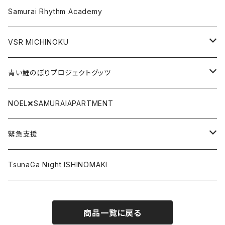
Gate関連グッツ
アクリルキーホルダー
Samurai Rhythm Academy
前掛け
VSR MICHINOKU
タオル
DVD
青い鯉のぼりプロジェクトグッツ
リストバンド
CD
青い鯉のぼり手拭い
NOEL❌SAMURAIAPARTMENT
SAMURAI BLACK LABEL
DLカード
青い鯉のぼりTシャツ
緊急支援
ポストカード
復興北陸
TsunaGa Night ISHINOMAKI
その他
PRAY FOR TONGA
商品一覧に戻る